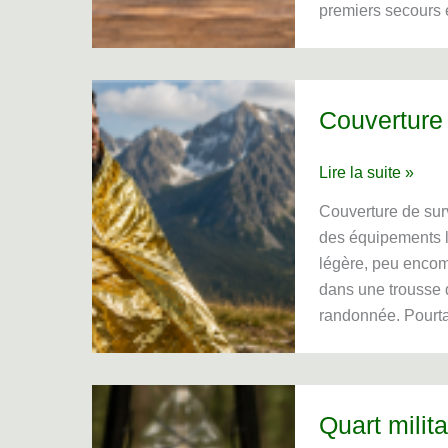
premiers secours 
d’emploi
Couverture 
Couverture
Lire la suite »
de
Couverture de surv
survie
des équipements l
:
légère, peu encom
comment
dans une trousse d
bien
randonnée. Pourt
l’utiliser
?
Quart milita