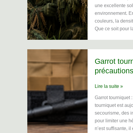
sa
une excellente sol
propre
environnement. En
tenue
couleurs, la densit
ghillie
Que ce soit pour la
?
Garrot tour
précautions
Garrot
Lire la suite »
tourniquet
Garrot tourniquet 
:
tourniquet est au
rôle,
secourisme, des in
fonctionnement
pour limiter une 
et
n’est suffisante, 
précautions