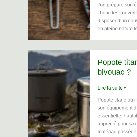
choisir
l’on prépare son 
pour
choix des couvert
le
disposer d’un cou
camping,
en pleine nature t
le
bivouac
et
la
Popote titan
randonnée
bivouac ?
?
Popote
Lire la suite »
titane
Popote titane ou i
ou
son équipement de
inox
essentielle. Faut-il
:
apprécié pour sa r
laquelle
matériau possède 
choisir