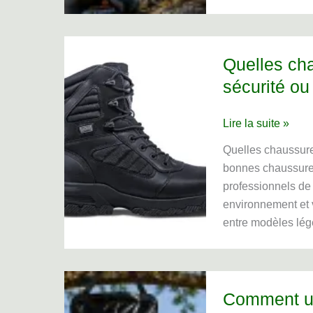
pour
le
bivouac
Quelles ch
?
sécurité ou 
Quelles
Lire la suite »
chaussures
Quelles chaussures
Magnum
bonnes chaussures
choisir
professionnels de l
pour
environnement et v
la
entre modèles lég
sécurité
ou
la
police
Comment ut
?