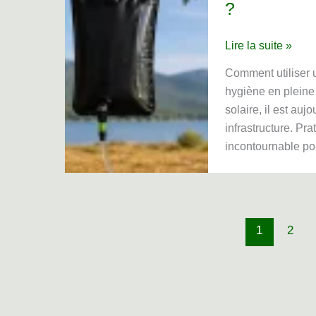
?
Comment
Lire la suite »
utiliser
Comment utiliser 
une
hygiène en pleine
douche
solaire, il est au
solaire
infrastructure. Pr
en
incontournable po
bivouac
?
1
2