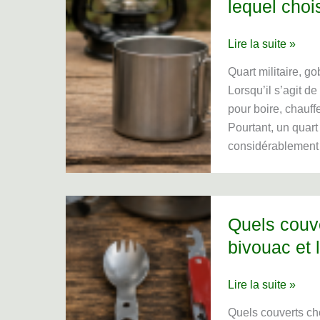
lequel choi
Quart
Lire la suite »
militaire,
Quart militaire, go
gobelet
Lorsqu’il s’agit d
inox
pour boire, chauff
ou
Pourtant, un quart
tasse
considérablement a
pliable
:
lequel
choisir
Quels couve
pour
bivouac et 
le
bivouac
Quels
Lire la suite »
?
couverts
Quels couverts ch