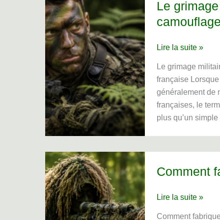
Le grimage 
camouflage
Le
Lire la suite »
grimage
Le grimage militai
militaire
française Lorsque 
:
généralement de m
les
françaises, le term
techniques
plus qu’un simple 
de
camouflage
du
visage
Comment fab
de
l’armée
Comment
Lire la suite »
française
fabriquer
Comment fabriquer 