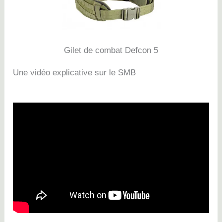
Gilet de combat Defcon 5
Une vidéo explicative sur le SMB