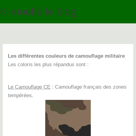
Aller
K-mouflé le blog
au
contenu
Les différentes couleurs de camouflage militaire
Les coloris les plus répandus sont :
Le Camouflage CE
: Camouflage français des zones
tempérées.